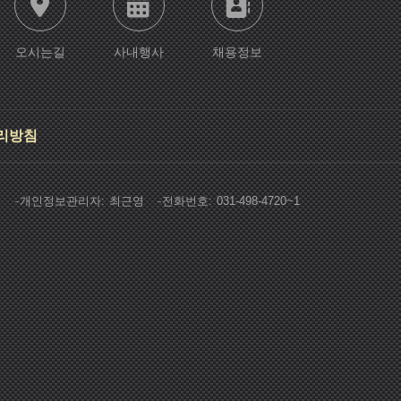
오시는길
사내행사
채용정보
리방침
영
개인정보관리자
최근영
전화번호
031-498-4720~1