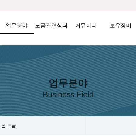
업무분야
도금관련상식
커뮤니티
보유장비
업무분야
Business Field
은 도금