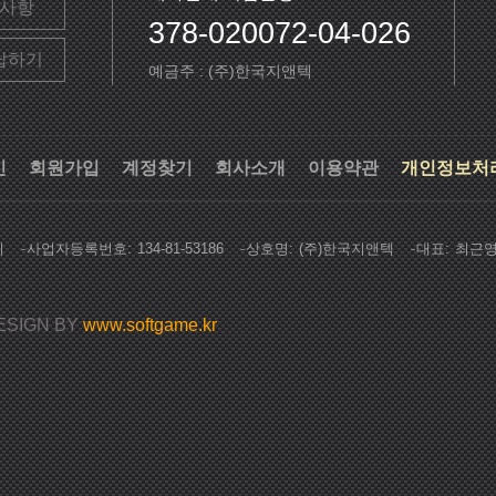
사항
378-020072-04-026
답하기
예금주 : (주)한국지앤텍
인
회원가입
계정찾기
회사소개
이용약관
개인정보처
지
사업자등록번호
134-81-53186
상호명
(주)한국지앤텍
대표
최근
ESIGN BY
www.softgame.kr